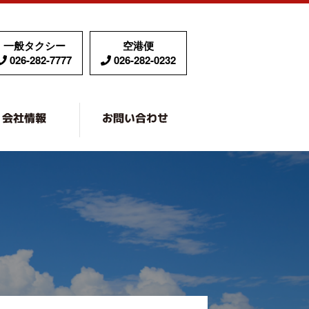
O TAXI
情報
一般タクシー
空港便
026-282-7777
026-282-0232
ーサービス
会社情報
お問い合わせ