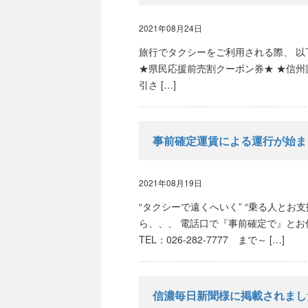
2021年08月24日
旅行でタクシーをご利用される際、 
★県民応援前売割クーポン券★ ★信州割
引さ […]
事前確定運賃による運行が始ま
2021年08月19日
“タクシーで遠くへいく” “乗る人とお
ら、、、 電話口で『事前確定で』とお
TEL：026-282-7777 まで～ […]
信濃毎日新聞様に掲載されまし