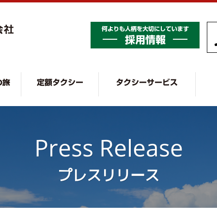
中央タクシー株式会社 CHU
採用
便
長野で観タク
定額タクシー
タクシ
Press Release
プレスリリース