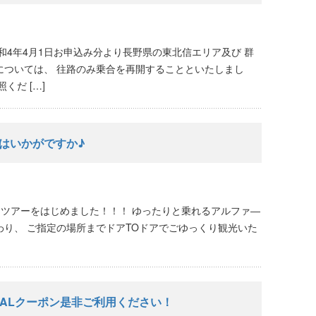
和4年4月1日お申込み分より長野県の東北信エリア及び 群
については、 往路のみ乗合を再開することといたしまし
くだ […]
はいかがですか♪
携したツアーをはじめました！！！ ゆったりと乗れるアルファ―
り、 ご指定の場所までドアTOドアでごゆっくり観光いた
IALクーポン是非ご利用ください！